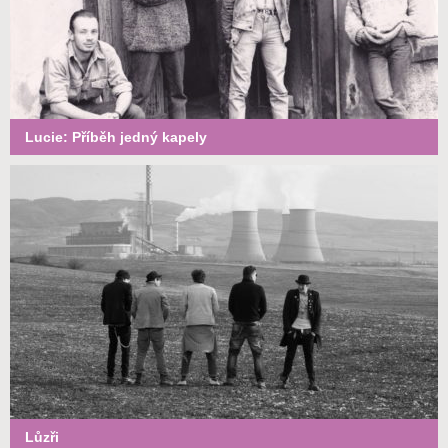
Lucie: Příběh jedný kapely
Lůzři