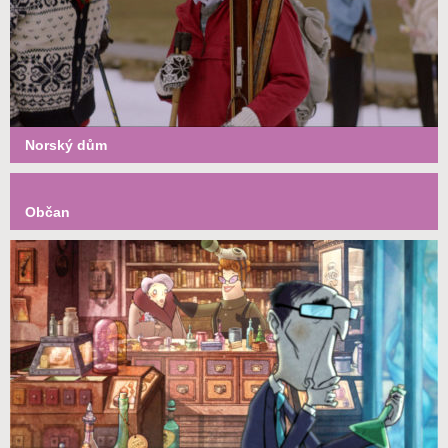
Norský dům
Občan