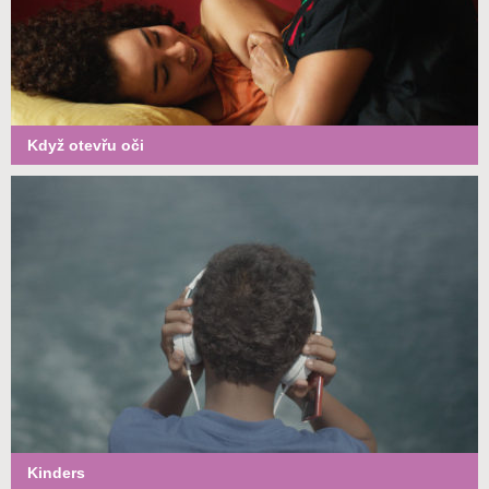
Když otevřu oči
Kinders