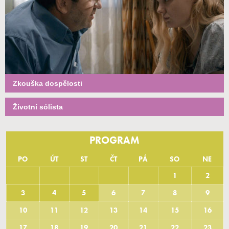
Zkouška dospělosti
Životní sólista
PROGRAM
PO
ÚT
ST
ČT
PÁ
SO
NE
1
2
3
4
5
6
7
8
9
10
11
12
13
14
15
16
17
18
19
20
21
22
23