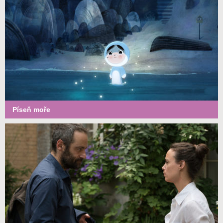
Píseň moře