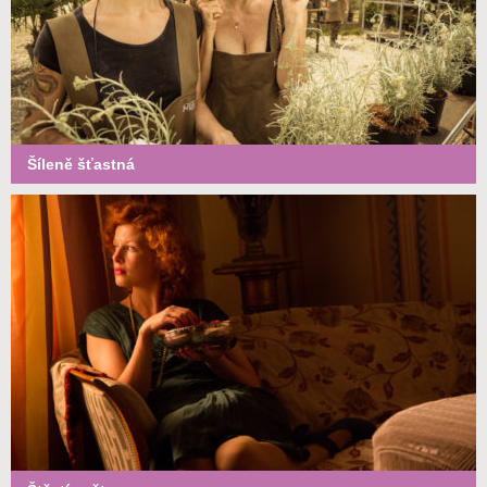
Šíleně šťastná