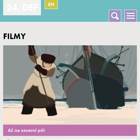
EN
24. DEF
Vyhledávání
Hlavní menu
FILMY
Až na severní pól