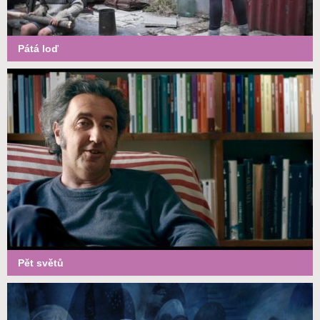
Pátá loď
Pět světů