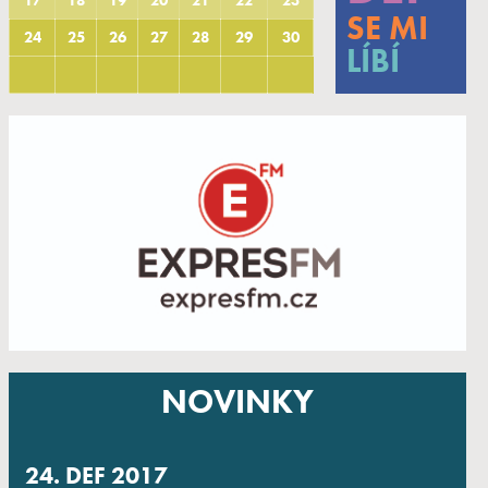
17
18
19
20
21
22
23
SE MI
24
25
26
27
28
29
30
LÍBÍ
NOVINKY
24. DEF 2017