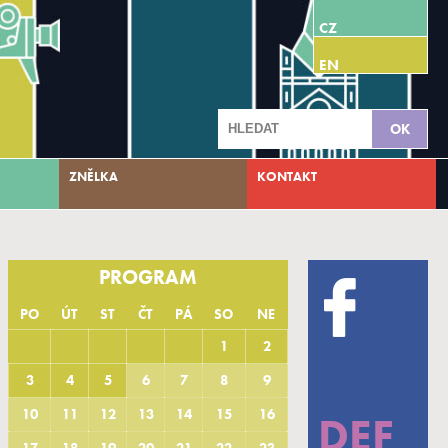
CZ
EN
Vyhledávání
OK
ZNĚLKA
KONTAKT
PROGRAM
PO
ÚT
ST
ČT
PÁ
SO
NE
1
2
3
4
5
6
7
8
9
10
11
12
13
14
15
16
DEF