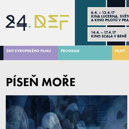
6.4. – 13.4.17
KINA LUCERNA, SVĚ
A KINO PILOTŮ V PR
14.4. – 17.4.17
KINO SCALA V BRNĚ
DNY EVROPSKÉHO FILMU
PROGRAM
FILMY
PÍSEŇ MOŘE