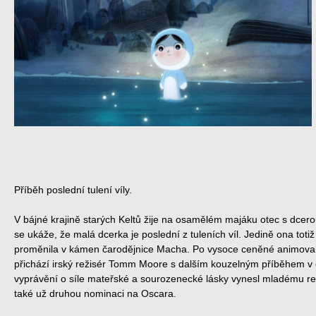
Příběh poslední tulení víly.
V bájné krajině starých Keltů žije na osamělém majáku otec s dcero
se ukáže, že malá dcerka je poslední z tuleních víl. Jedině ona tot
proměnila v kámen čarodějnice Macha. Po vysoce ceněné animovan
přichází irský režisér Tomm Moore s dalším kouzelným příběhem v 
vyprávění o síle mateřské a sourozenecké lásky vynesl mladému rež
také už druhou nominaci na Oscara.