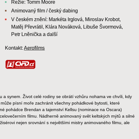
Režie: Tomm Moore
Animovaný film / český dabing
V českém znění: Markéta Irglová, Miroslav Krobot,
Matěj Převrátil, Klára Nováková, Libuše Švormová,
Petr Lněnička a další
Kontakt:
Aerofilms
u a synem. Život celé rodiny se obrátí vzhůru nohama ve chvíli, kdy
iž může písní moře zachránit všechny pohádkové bytosti, které
é pohádce Brendan a tajemství Kellsu (nominace na Oscara)
celovečerním filmu. Nádherně animovaný svět keltských mýtů a silné
isérovi nejen srovnání s největšími mistry animovaného filmu, ale